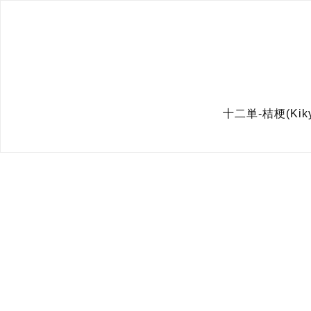
十二単-桔梗(Kik