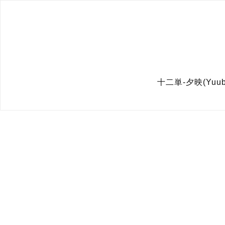
十二単-夕映(Yuu